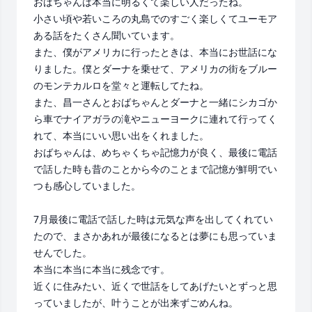
おばちゃんは本当に明るくて楽しい人だったね。

小さい頃や若いころの丸島でのすごく楽しくてユーモア
ある話をたくさん聞いています。

また、僕がアメリカに行ったときは、本当にお世話にな
りました。僕とダーナを乗せて、アメリカの街をブルー
のモンテカルロを堂々と運転してたね。

また、昌一さんとおばちゃんとダーナと一緒にシカゴか
ら車でナイアガラの滝やニューヨークに連れて行ってく
れて、本当にいい思い出をくれました。

おばちゃんは、めちゃくちゃ記憶力が良く、最後に電話
で話した時も昔のことから今のことまで記憶が鮮明でい
つも感心していました。

7月最後に電話で話した時は元気な声を出してくれてい
たので、まさかあれが最後になるとは夢にも思っていま
せんでした。

本当に本当に本当に残念です。

近くに住みたい、近くで世話をしてあげたいとずっと思
っていましたが、叶うことが出来ずごめんね。
