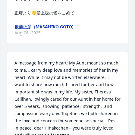
正彦より💛最上級の愛をこめて
後藤正彦（MASAHIKO GOTO)
Aug 06, 2025
A message from my heart: My Aunt meant so much 
to me, I carry deep love and memories of her in my 
heart. While it may not be written elsewhere,  I  
want to share how much I cared for her and how 
important she was in my life. My sister, Theresa 
Callihan, lovingly cared for our Aunt in her home for 
over 5 years,  showing  patience,  strength,  and 
compassion every day. Together, we both shared in 
the love and concern for someone so special.  Rest 
in peace, dear Hinakochan-- you were truly loved 