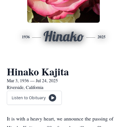
Hinako
1936
2025
Hinako Kajita
Mar 3, 1936 — Jul 24, 2025
Riverside, California
Listen to Obituary
It is with a heavy heart, we announce the passing of